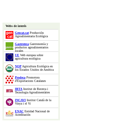
Webs de interés
Gencat.cat
Producción
Agroalimentaria Ecológica
Gastroteca
Gastronomía y
productos agroalimentarios
locales
UE
Web europea sobre
agricultura ecológica
NOP
Agricultura Ecológica en
los Estados Unidos de América
Prodeca
Promotora
d'Exportacions Catalanes
IRTA
Institut de Recerca i
Tecnologia Agroalimentàries
INCAVI
Institut Català de la
Vinya i el Vi
ENAC
Entidad Nacional de
Acreditación