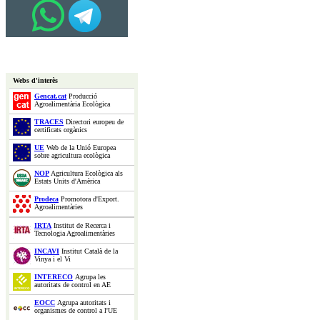
Webs d'interès
Gencat.cat
Producció
Agroalimentària Ecològica
TRACES
Directori europeu de
certificats orgànics
UE
Web de la Unió Europea
sobre agricultura ecològica
NOP
Agricultura Ecològica als
Estats Units d'Amèrica
Prodeca
Promotora d'Export.
Agroalimentàries
IRTA
Institut de Recerca i
Tecnologia Agroalimentàries
INCAVI
Institut Català de la
Vinya i el Vi
INTERECO
Agrupa les
autoritats de control en AE
EOCC
Agrupa autoritats i
organismes de control a l'UE