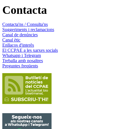
Contacta
Contacta'ns / Consulta'ns
Suggeriments i reclamacions
Canal de denúncies
Canal ètic
Enllaços d'interès
El CCPAE a les xarxes socials
Whatsapp i Telegram
Treballa amb nosaltres
Preguntes freqüents