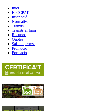
Inici
El CCPAE
Inscripció
Normativa
Tràmits
Tràmits en línia
Recursos
Quotes
Sala de premsa
Promoció
Formació