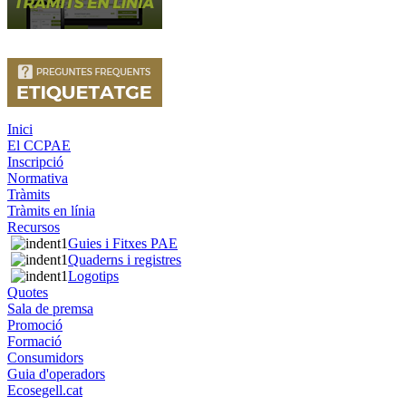
Inici
El CCPAE
Inscripció
Normativa
Tràmits
Tràmits en línia
Recursos
Guies i Fitxes PAE
Quaderns i registres
Logotips
Quotes
Sala de premsa
Promoció
Formació
Consumidors
Guia d'operadors
Ecosegell.cat