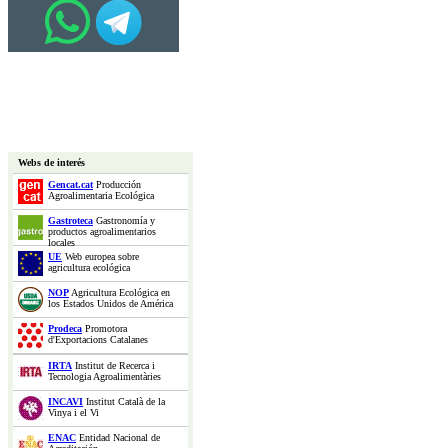
Webs de interés
Gencat.cat
Producción
Agroalimentaria Ecológica
Gastroteca
Gastronomía y
productos agroalimentarios
locales
UE
Web europea sobre
agricultura ecológica
NOP
Agricultura Ecológica en
los Estados Unidos de América
Prodeca
Promotora
d'Exportacions Catalanes
IRTA
Institut de Recerca i
Tecnologia Agroalimentàries
INCAVI
Institut Català de la
Vinya i el Vi
ENAC
Entidad Nacional de