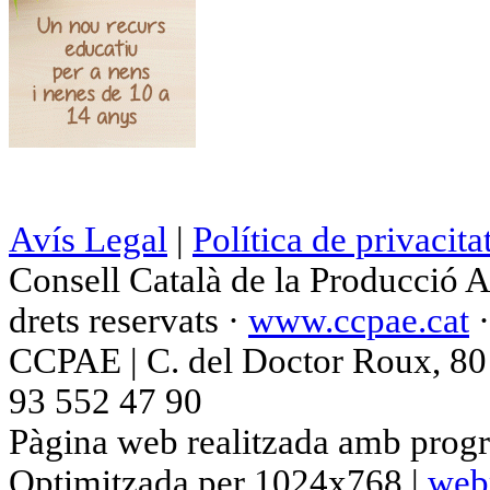
Avís Legal
|
Política de privacita
Consell Català de la Producció 
drets reservats ·
www.ccpae.cat
CCPAE | C. del Doctor Roux, 80 p
93 552 47 90
Pàgina web realitzada amb progr
Optimitzada per 1024x768 |
web