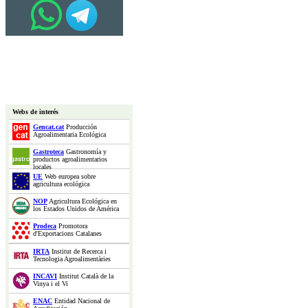
Webs de interés
Gencat.cat
Producción
Agroalimentaria Ecológica
Gastroteca
Gastronomía y
productos agroalimentarios
locales
UE
Web europea sobre
agricultura ecológica
NOP
Agricultura Ecológica en
los Estados Unidos de América
Prodeca
Promotora
d'Exportacions Catalanes
IRTA
Institut de Recerca i
Tecnologia Agroalimentàries
INCAVI
Institut Català de la
Vinya i el Vi
ENAC
Entidad Nacional de