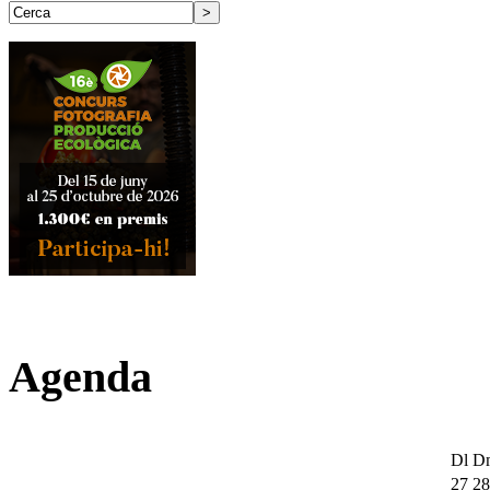
Agenda
Dl
D
27
28