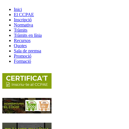
Inici
El CCPAE
Inscripció
Normativa
Tràmits
Tràmits en línia
Recursos
Quotes
Sala de premsa
Promoció
Formació