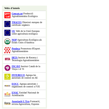
Webs d'interès
Gencat.cat
Producció
Agroalimentària Ecològica
TRACES
Directori europeu de
certificats orgànics
UE
Web de la Unió Europea
sobre agricultura ecològica
NOP
Agricultura Ecològica als
Estats Units d'Amèrica
Prodeca
Promotora d'Export.
Agroalimentàries
IRTA
Institut de Recerca i
Tecnologia Agroalimentàries
INCAVI
Institut Català de la
Vinya i el Vi
INTERECO
Agrupa les
autoritats de control en AE
EOCC
Agrupa autoritats i
organismes de control a l'UE
ENAC
Entidad Nacional de
Acreditación
Associació L'Era
Formació,
revista Agrocultura, Esporus