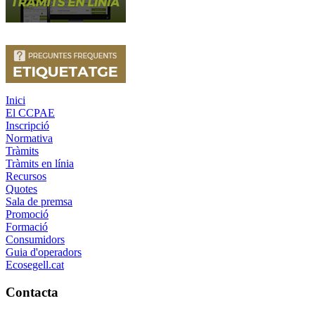
Inici
El CCPAE
Inscripció
Normativa
Tràmits
Tràmits en línia
Recursos
Quotes
Sala de premsa
Promoció
Formació
Consumidors
Guia d'operadors
Ecosegell.cat
Contacta