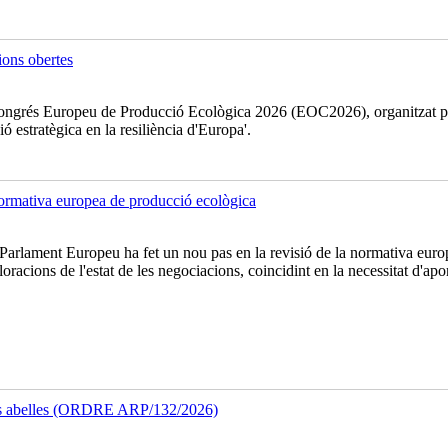
ons obertes
l Congrés Europeu de Producció Ecològica 2026 (EOC2026), organitzat p
ó estratègica en la resiliència d'Europa'.
 normativa europea de producció ecològica
rlament Europeu ha fet un nou pas en la revisió de la normativa europe
ions de l'estat de les negociacions, coincidint en la necessitat d'aporta
 les abelles (ORDRE ARP/132/2026)