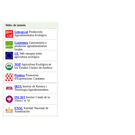
Webs de interés
Gencat.cat
Producción
Agroalimentaria Ecológica
Gastroteca
Gastronomía y
productos agroalimentarios
locales
UE
Web europea sobre
agricultura ecológica
NOP
Agricultura Ecológica en
los Estados Unidos de América
Prodeca
Promotora
d'Exportacions Catalanes
IRTA
Institut de Recerca i
Tecnologia Agroalimentàries
INCAVI
Institut Català de la
Vinya i el Vi
ENAC
Entidad Nacional de
Acreditación