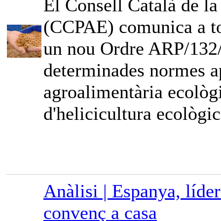
El Consell Català de l
(CCPAE) comunica a tot
un nou Ordre ARP/132/2
determinades normes ap
agroalimentària ecològi
d'helicicultura ecològic
Anàlisi | Espanya, líde
convenç a casa