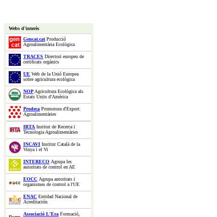
Webs d'interès
Gencat.cat
Producció
Agroalimentària Ecològica
TRACES
Directori europeu de
certificats orgànics
UE
Web de la Unió Europea
sobre agricultura ecològica
NOP
Agricultura Ecològica als
Estats Units d'Amèrica
Prodeca
Promotora d'Export.
Agroalimentàries
IRTA
Institut de Recerca i
Tecnologia Agroalimentàries
INCAVI
Institut Català de la
Vinya i el Vi
INTERECO
Agrupa les
autoritats de control en AE
EOCC
Agrupa autoritats i
organismes de control a l'UE
ENAC
Entidad Nacional de
Acreditación
Associació L'Era
Formació,