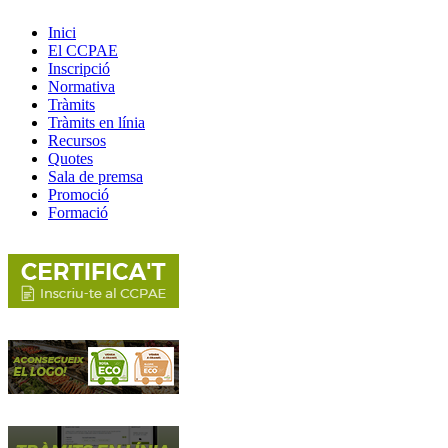
Inici
El CCPAE
Inscripció
Normativa
Tràmits
Tràmits en línia
Recursos
Quotes
Sala de premsa
Promoció
Formació