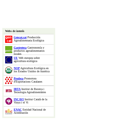
Webs de interés
Gencat.cat
Producción
Agroalimentaria Ecológica
Gastroteca
Gastronomía y
productos agroalimentarios
locales
UE
Web europea sobre
agricultura ecológica
NOP
Agricultura Ecológica en
los Estados Unidos de América
Prodeca
Promotora
d'Exportacions Catalanes
IRTA
Institut de Recerca i
Tecnologia Agroalimentàries
INCAVI
Institut Català de la
Vinya i el Vi
ENAC
Entidad Nacional de
Acreditación