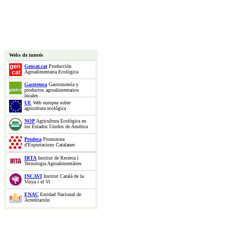
Webs de interés
Gencat.cat
Producción
Agroalimentaria Ecológica
Gastroteca
Gastronomía y
productos agroalimentarios
locales
UE
Web europea sobre
agricultura ecológica
NOP
Agricultura Ecológica en
los Estados Unidos de América
Prodeca
Promotora
d'Exportacions Catalanes
IRTA
Institut de Recerca i
Tecnologia Agroalimentàries
INCAVI
Institut Català de la
Vinya i el Vi
ENAC
Entidad Nacional de
Acreditación