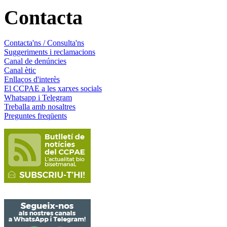
Contacta
Contacta'ns / Consulta'ns
Suggeriments i reclamacions
Canal de denúncies
Canal ètic
Enllaços d'interès
El CCPAE a les xarxes socials
Whatsapp i Telegram
Treballa amb nosaltres
Preguntes freqüents