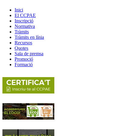
Inici
El CCPAE
Inscripció
Normativa
Tràmits
Tràmits en línia
Recursos
Quotes
Sala de premsa
Promoció
Formació