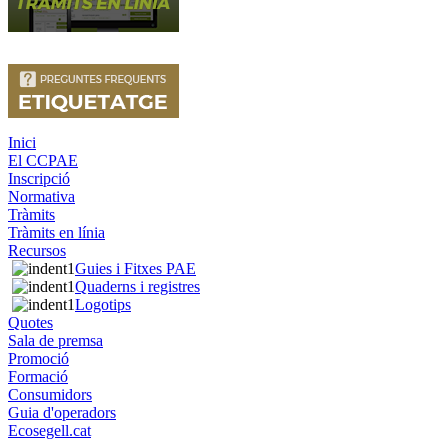
Inici
El CCPAE
Inscripció
Normativa
Tràmits
Tràmits en línia
Recursos
Guies i Fitxes PAE
Quaderns i registres
Logotips
Quotes
Sala de premsa
Promoció
Formació
Consumidors
Guia d'operadors
Ecosegell.cat