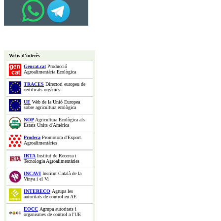
Webs d'interès
Gencat.cat
Producció
Agroalimentària Ecològica
TRACES
Directori europeu de
certificats orgànics
UE
Web de la Unió Europea
sobre agricultura ecològica
NOP
Agricultura Ecològica als
Estats Units d'Amèrica
Prodeca
Promotora d'Export.
Agroalimentàries
IRTA
Institut de Recerca i
Tecnologia Agroalimentàries
INCAVI
Institut Català de la
Vinya i el Vi
INTERECO
Agrupa les
autoritats de control en AE
EOCC
Agrupa autoritats i
organismes de control a l'UE