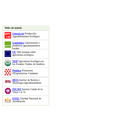
Webs de interés
Gencat.cat
Producción
Agroalimentaria Ecológica
Gastroteca
Gastronomía y
productos agroalimentarios
locales
UE
Web europea sobre
agricultura ecológica
NOP
Agricultura Ecológica en
los Estados Unidos de América
Prodeca
Promotora
d'Exportacions Catalanes
IRTA
Institut de Recerca i
Tecnologia Agroalimentàries
INCAVI
Institut Català de la
Vinya i el Vi
ENAC
Entidad Nacional de
Acreditación