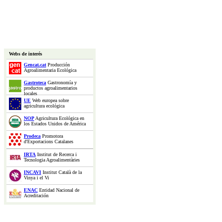
Webs de interés
Gencat.cat
Producción
Agroalimentaria Ecológica
Gastroteca
Gastronomía y
productos agroalimentarios
locales
UE
Web europea sobre
agricultura ecológica
NOP
Agricultura Ecológica en
los Estados Unidos de América
Prodeca
Promotora
d'Exportacions Catalanes
IRTA
Institut de Recerca i
Tecnologia Agroalimentàries
INCAVI
Institut Català de la
Vinya i el Vi
ENAC
Entidad Nacional de
Acreditación