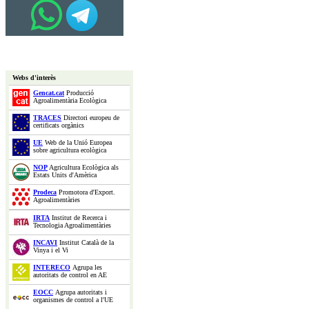
Webs d'interès
Gencat.cat
Producció
Agroalimentària Ecològica
TRACES
Directori europeu de
certificats orgànics
UE
Web de la Unió Europea
sobre agricultura ecològica
NOP
Agricultura Ecològica als
Estats Units d'Amèrica
Prodeca
Promotora d'Export.
Agroalimentàries
IRTA
Institut de Recerca i
Tecnologia Agroalimentàries
INCAVI
Institut Català de la
Vinya i el Vi
INTERECO
Agrupa les
autoritats de control en AE
EOCC
Agrupa autoritats i
organismes de control a l'UE