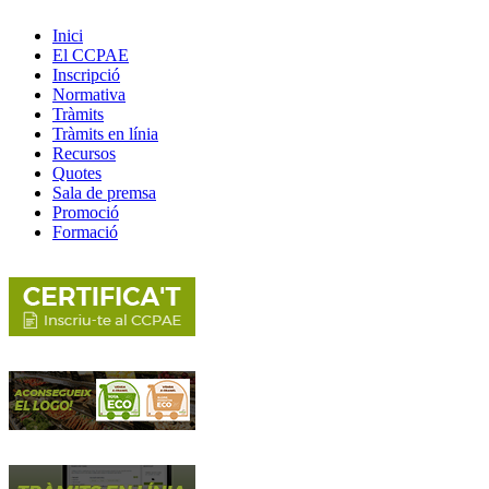
Inici
El CCPAE
Inscripció
Normativa
Tràmits
Tràmits en línia
Recursos
Quotes
Sala de premsa
Promoció
Formació