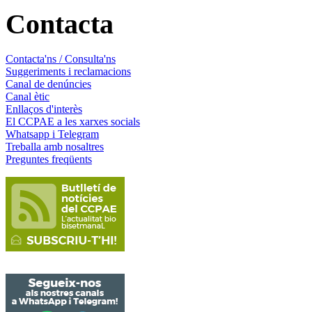
Contacta
Contacta'ns / Consulta'ns
Suggeriments i reclamacions
Canal de denúncies
Canal ètic
Enllaços d'interès
El CCPAE a les xarxes socials
Whatsapp i Telegram
Treballa amb nosaltres
Preguntes freqüents