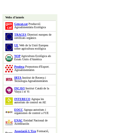
Webs d'interès
Gencat.cat
Producció
Agroalimentària Ecològica
TRACES
Directori europeu de
certificats orgànics
UE
Web de la Unió Europea
sobre agricultura ecològica
NOP
Agricultura Ecològica als
Estats Units d'Amèrica
Prodeca
Promotora d'Export.
Agroalimentàries
IRTA
Institut de Recerca i
Tecnologia Agroalimentàries
INCAVI
Institut Català de la
Vinya i el Vi
INTERECO
Agrupa les
autoritats de control en AE
EOCC
Agrupa autoritats i
organismes de control a l'UE
ENAC
Entidad Nacional de
Acreditación
Associació L'Era
Formació,