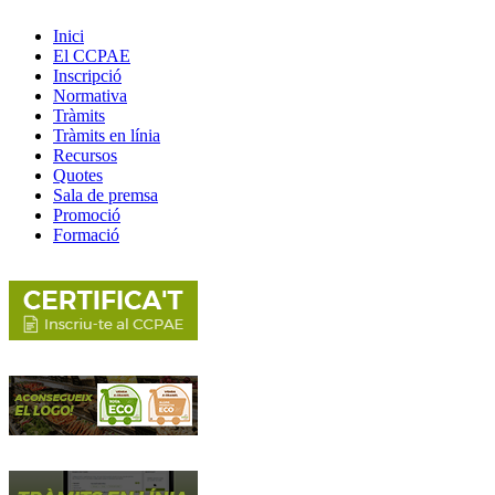
Inici
El CCPAE
Inscripció
Normativa
Tràmits
Tràmits en línia
Recursos
Quotes
Sala de premsa
Promoció
Formació