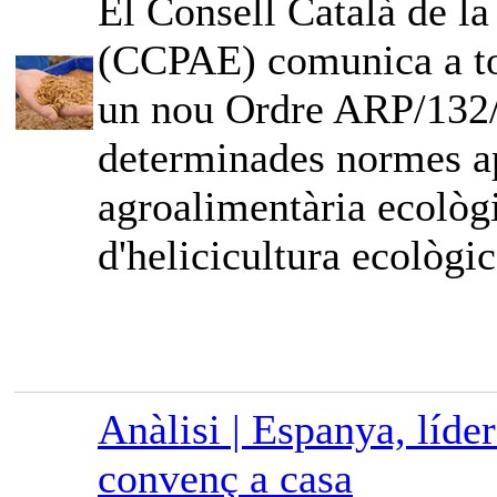
El Consell Català de l
(CCPAE) comunica a tot
un nou Ordre ARP/132/2
determinades normes ap
agroalimentària ecològi
d'helicicultura ecològic
Anàlisi | Espanya, líde
convenç a casa