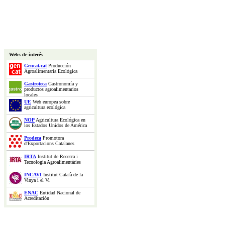
Webs de interés
Gencat.cat
Producción
Agroalimentaria Ecológica
Gastroteca
Gastronomía y
productos agroalimentarios
locales
UE
Web europea sobre
agricultura ecológica
NOP
Agricultura Ecológica en
los Estados Unidos de América
Prodeca
Promotora
d'Exportacions Catalanes
IRTA
Institut de Recerca i
Tecnologia Agroalimentàries
INCAVI
Institut Català de la
Vinya i el Vi
ENAC
Entidad Nacional de
Acreditación