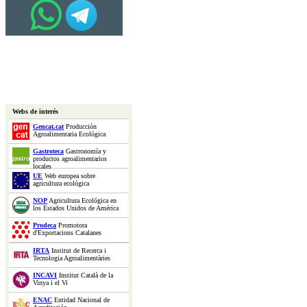
Webs de interés
Gencat.cat
Producción
Agroalimentaria Ecológica
Gastroteca
Gastronomía y
productos agroalimentarios
locales
UE
Web europea sobre
agricultura ecológica
NOP
Agricultura Ecológica en
los Estados Unidos de América
Prodeca
Promotora
d'Exportacions Catalanes
IRTA
Institut de Recerca i
Tecnologia Agroalimentàries
INCAVI
Institut Català de la
Vinya i el Vi
ENAC
Entidad Nacional de