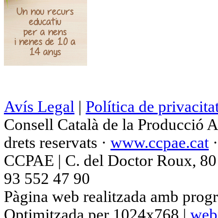
Avís Legal
|
Política de privacita
Consell Català de la Producció 
drets reservats ·
www.ccpae.cat
CCPAE | C. del Doctor Roux, 80 p
93 552 47 90
Pàgina web realitzada amb progr
Optimitzada per 1024x768 |
web