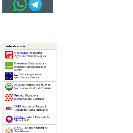
Webs de interés
Gencat.cat
Producción
Agroalimentaria Ecológica
Gastroteca
Gastronomía y
productos agroalimentarios
locales
UE
Web europea sobre
agricultura ecológica
NOP
Agricultura Ecológica en
los Estados Unidos de América
Prodeca
Promotora
d'Exportacions Catalanes
IRTA
Institut de Recerca i
Tecnologia Agroalimentàries
INCAVI
Institut Català de la
Vinya i el Vi
ENAC
Entidad Nacional de
Acreditación