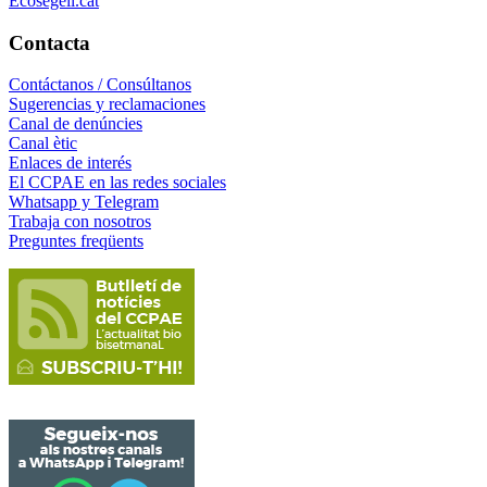
Ecosegell.cat
Contacta
Contáctanos / Consúltanos
Sugerencias y reclamaciones
Canal de denúncies
Canal ètic
Enlaces de interés
El CCPAE en las redes sociales
Whatsapp y Telegram
Trabaja con nosotros
Preguntes freqüents