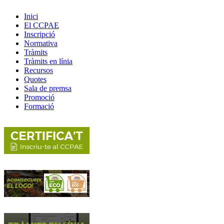
Inici
El CCPAE
Inscripció
Normativa
Tràmits
Tràmits en línia
Recursos
Quotes
Sala de premsa
Promoció
Formació