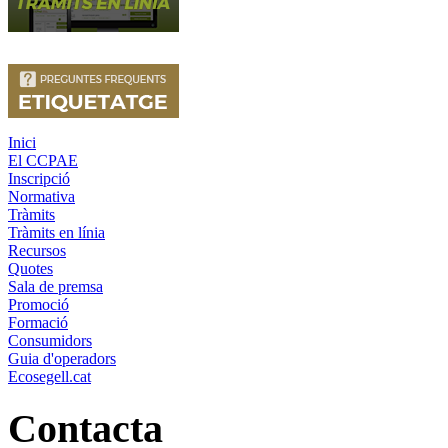
Inici
El CCPAE
Inscripció
Normativa
Tràmits
Tràmits en línia
Recursos
Quotes
Sala de premsa
Promoció
Formació
Consumidors
Guia d'operadors
Ecosegell.cat
Contacta