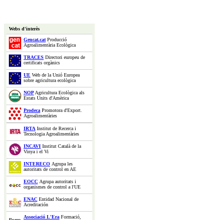
Webs d'interès
Gencat.cat
Producció
Agroalimentària Ecològica
TRACES
Directori europeu de
certificats orgànics
UE
Web de la Unió Europea
sobre agricultura ecològica
NOP
Agricultura Ecològica als
Estats Units d'Amèrica
Prodeca
Promotora d'Export.
Agroalimentàries
IRTA
Institut de Recerca i
Tecnologia Agroalimentàries
INCAVI
Institut Català de la
Vinya i el Vi
INTERECO
Agrupa les
autoritats de control en AE
EOCC
Agrupa autoritats i
organismes de control a l'UE
ENAC
Entidad Nacional de
Acreditación
Associació L'Era
Formació,