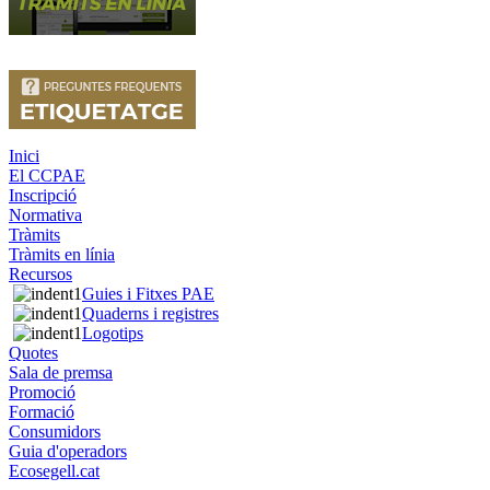
Inici
El CCPAE
Inscripció
Normativa
Tràmits
Tràmits en línia
Recursos
Guies i Fitxes PAE
Quaderns i registres
Logotips
Quotes
Sala de premsa
Promoció
Formació
Consumidors
Guia d'operadors
Ecosegell.cat