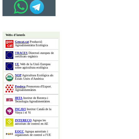
Webs d'interès
Gencat.cat
Producció
Agroalimentària Ecològica
TRACES
Directori europeu de
certificats orgànics
UE
Web de la Unió Europea
sobre agricultura ecològica
NOP
Agricultura Ecològica als
Estats Units d'Amèrica
Prodeca
Promotora d'Export.
Agroalimentàries
IRTA
Institut de Recerca i
Tecnologia Agroalimentàries
INCAVI
Institut Català de la
Vinya i el Vi
INTERECO
Agrupa les
autoritats de control en AE
EOCC
Agrupa autoritats i
organismes de control a l'UE