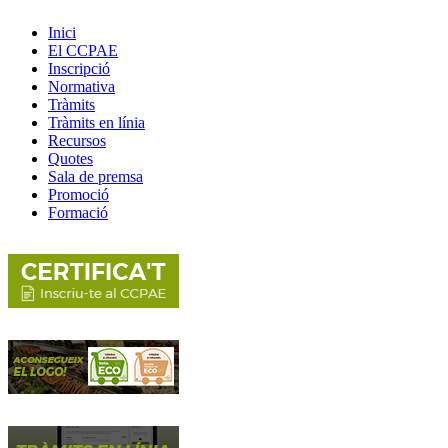
Inici
El CCPAE
Inscripció
Normativa
Tràmits
Tràmits en línia
Recursos
Quotes
Sala de premsa
Promoció
Formació