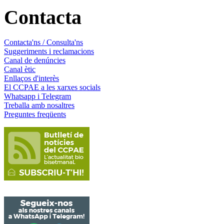
Contacta
Contacta'ns / Consulta'ns
Suggeriments i reclamacions
Canal de denúncies
Canal ètic
Enllaços d'interès
El CCPAE a les xarxes socials
Whatsapp i Telegram
Treballa amb nosaltres
Preguntes freqüents