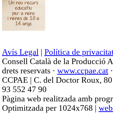
Avís Legal
|
Política de privacita
Consell Català de la Producció 
drets reservats ·
www.ccpae.cat
CCPAE | C. del Doctor Roux, 80 p
93 552 47 90
Pàgina web realitzada amb progr
Optimitzada per 1024x768 |
web