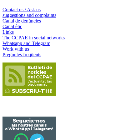
Contact us / Ask us
suggestions and complaints
Canal de denúncies
Canal ètic
Links
The CCPAE in social networks
Whatsapp and Telegram
Work with us
Preguntes freqüents