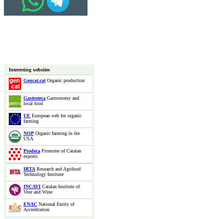
Interesting websites
Gencat.cat
Organic production
Gastroteca
Gastronomy and
local food
UE
European web for organic
farming
NOP
Organic farming in the
USA
Prodeca
Promoter of Catalan
exports
IRTA
Research and Agrifood
Technology Institute
INCAVI
Catalan Institute of
Vine and Wine
ENAC
National Entity of
Accreditation