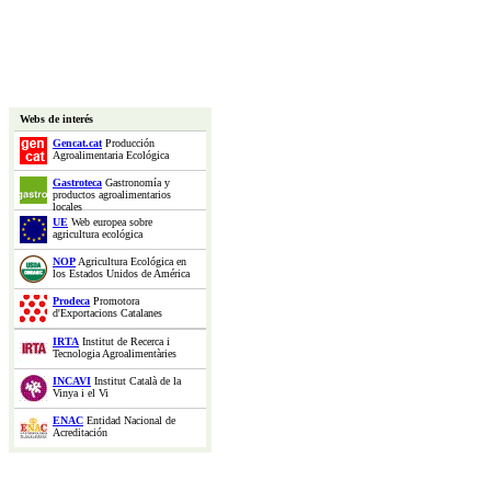
Webs de interés
Gencat.cat
Producción
Agroalimentaria Ecológica
Gastroteca
Gastronomía y
productos agroalimentarios
locales
UE
Web europea sobre
agricultura ecológica
NOP
Agricultura Ecológica en
los Estados Unidos de América
Prodeca
Promotora
d'Exportacions Catalanes
IRTA
Institut de Recerca i
Tecnologia Agroalimentàries
INCAVI
Institut Català de la
Vinya i el Vi
ENAC
Entidad Nacional de
Acreditación