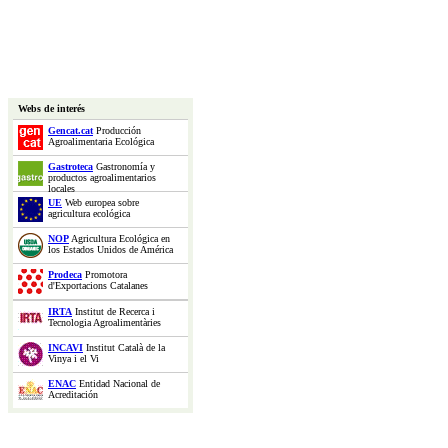
Webs de interés
Gencat.cat
Producción
Agroalimentaria Ecológica
Gastroteca
Gastronomía y
productos agroalimentarios
locales
UE
Web europea sobre
agricultura ecológica
NOP
Agricultura Ecológica en
los Estados Unidos de América
Prodeca
Promotora
d'Exportacions Catalanes
IRTA
Institut de Recerca i
Tecnologia Agroalimentàries
INCAVI
Institut Català de la
Vinya i el Vi
ENAC
Entidad Nacional de
Acreditación