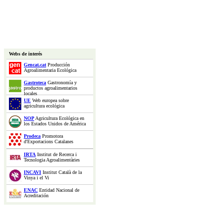
Webs de interés
Gencat.cat
Producción
Agroalimentaria Ecológica
Gastroteca
Gastronomía y
productos agroalimentarios
locales
UE
Web europea sobre
agricultura ecológica
NOP
Agricultura Ecológica en
los Estados Unidos de América
Prodeca
Promotora
d'Exportacions Catalanes
IRTA
Institut de Recerca i
Tecnologia Agroalimentàries
INCAVI
Institut Català de la
Vinya i el Vi
ENAC
Entidad Nacional de
Acreditación