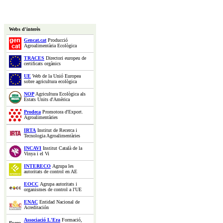
Webs d'interès
Gencat.cat
Producció
Agroalimentària Ecològica
TRACES
Directori europeu de
certificats orgànics
UE
Web de la Unió Europea
sobre agricultura ecològica
NOP
Agricultura Ecològica als
Estats Units d'Amèrica
Prodeca
Promotora d'Export.
Agroalimentàries
IRTA
Institut de Recerca i
Tecnologia Agroalimentàries
INCAVI
Institut Català de la
Vinya i el Vi
INTERECO
Agrupa les
autoritats de control en AE
EOCC
Agrupa autoritats i
organismes de control a l'UE
ENAC
Entidad Nacional de
Acreditación
Associació L'Era
Formació,