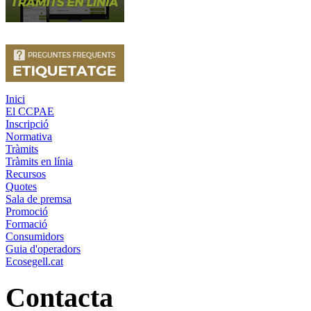
Inici
El CCPAE
Inscripció
Normativa
Tràmits
Tràmits en línia
Recursos
Quotes
Sala de premsa
Promoció
Formació
Consumidors
Guia d'operadors
Ecosegell.cat
Contacta