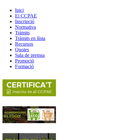
Inici
El CCPAE
Inscripció
Normativa
Tràmits
Tràmits en línia
Recursos
Quotes
Sala de premsa
Promoció
Formació