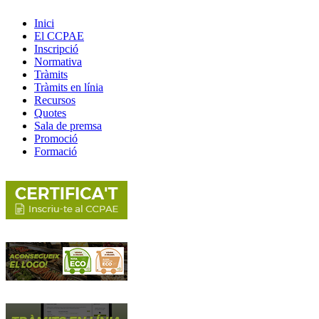
Inici
El CCPAE
Inscripció
Normativa
Tràmits
Tràmits en línia
Recursos
Quotes
Sala de premsa
Promoció
Formació