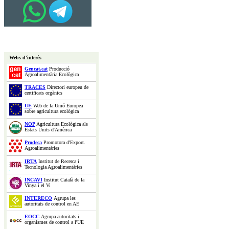
Webs d'interès
Gencat.cat
Producció
Agroalimentària Ecològica
TRACES
Directori europeu de
certificats orgànics
UE
Web de la Unió Europea
sobre agricultura ecològica
NOP
Agricultura Ecològica als
Estats Units d'Amèrica
Prodeca
Promotora d'Export.
Agroalimentàries
IRTA
Institut de Recerca i
Tecnologia Agroalimentàries
INCAVI
Institut Català de la
Vinya i el Vi
INTERECO
Agrupa les
autoritats de control en AE
EOCC
Agrupa autoritats i
organismes de control a l'UE