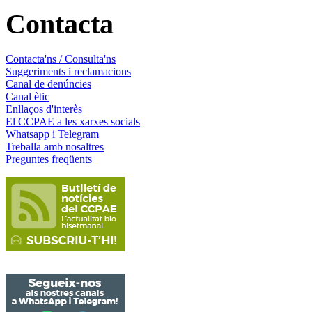
Contacta
Contacta'ns / Consulta'ns
Suggeriments i reclamacions
Canal de denúncies
Canal ètic
Enllaços d'interès
El CCPAE a les xarxes socials
Whatsapp i Telegram
Treballa amb nosaltres
Preguntes freqüents