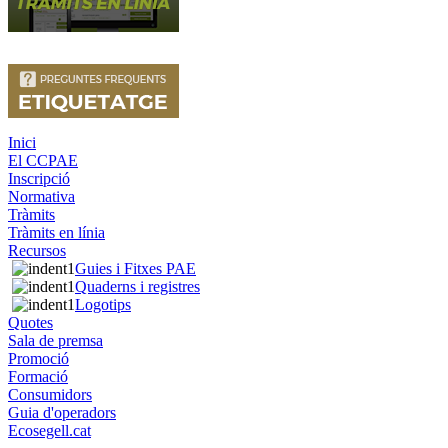
Inici
El CCPAE
Inscripció
Normativa
Tràmits
Tràmits en línia
Recursos
Guies i Fitxes PAE
Quaderns i registres
Logotips
Quotes
Sala de premsa
Promoció
Formació
Consumidors
Guia d'operadors
Ecosegell.cat