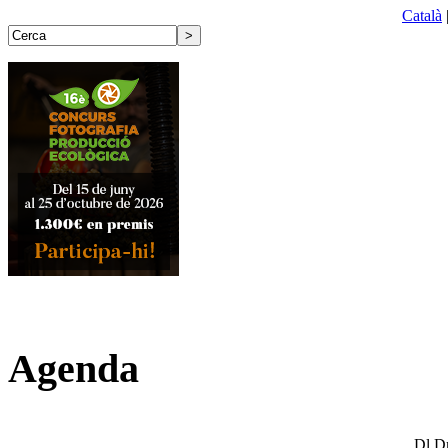
Català
Agenda
Dl
D