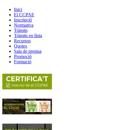
Inici
El CCPAE
Inscripció
Normativa
Tràmits
Tràmits en línia
Recursos
Quotes
Sala de premsa
Promoció
Formació