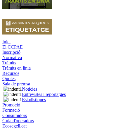
Inici
El CCPAE
Inscripció
Normativa
Tràmits
Tràmits en línia
Recursos
Quotes
Sala de premsa
Notícies
Entrevistes i reportatges
Estadístiques
Promoció
Formació
Consumidors
Guia d'operadors
Ecosegell.cat