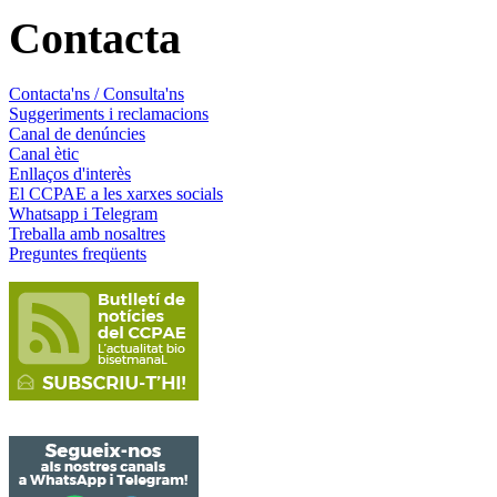
Contacta
Contacta'ns / Consulta'ns
Suggeriments i reclamacions
Canal de denúncies
Canal ètic
Enllaços d'interès
El CCPAE a les xarxes socials
Whatsapp i Telegram
Treballa amb nosaltres
Preguntes freqüents