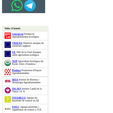
Webs d'interès
Gencat.cat
Producció
Agroalimentària Ecològica
TRACES
Directori europeu de
certificats orgànics
UE
Web de la Unió Europea
sobre agricultura ecològica
NOP
Agricultura Ecològica als
Estats Units d'Amèrica
Prodeca
Promotora d'Export.
Agroalimentàries
IRTA
Institut de Recerca i
Tecnologia Agroalimentàries
INCAVI
Institut Català de la
Vinya i el Vi
INTERECO
Agrupa les
autoritats de control en AE
EOCC
Agrupa autoritats i
organismes de control a l'UE