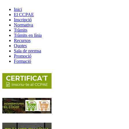
Inici
El CCPAE
Inscripció
Normativa
Tràmits
Tràmits en línia
Recursos
Quotes
Sala de premsa
Promoció
Formació