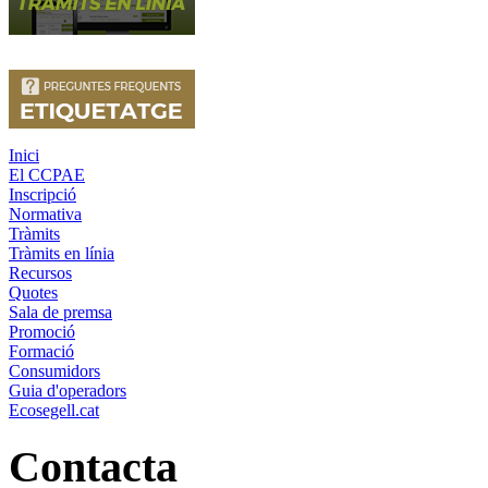
Inici
El CCPAE
Inscripció
Normativa
Tràmits
Tràmits en línia
Recursos
Quotes
Sala de premsa
Promoció
Formació
Consumidors
Guia d'operadors
Ecosegell.cat
Contacta