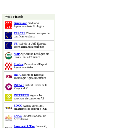
Webs d'interès
Gencat.cat
Producció
Agroalimentària Ecològica
TRACES
Directori europeu de
certificats orgànics
UE
Web de la Unió Europea
sobre agricultura ecològica
NOP
Agricultura Ecològica als
Estats Units d'Amèrica
Prodeca
Promotora d'Export.
Agroalimentàries
IRTA
Institut de Recerca i
Tecnologia Agroalimentàries
INCAVI
Institut Català de la
Vinya i el Vi
INTERECO
Agrupa les
autoritats de control en AE
EOCC
Agrupa autoritats i
organismes de control a l'UE
ENAC
Entidad Nacional de
Acreditación
Associació L'Era
Formació,