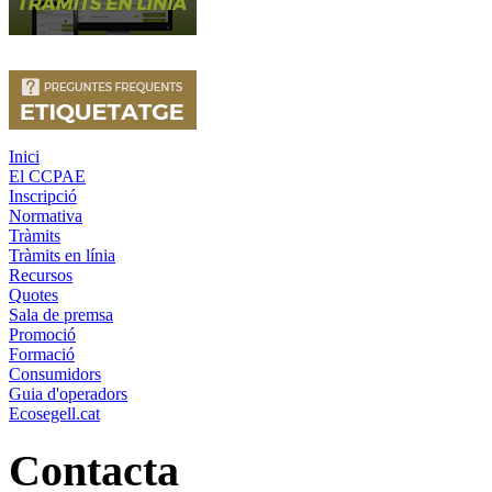
Inici
El CCPAE
Inscripció
Normativa
Tràmits
Tràmits en línia
Recursos
Quotes
Sala de premsa
Promoció
Formació
Consumidors
Guia d'operadors
Ecosegell.cat
Contacta