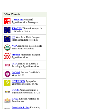
Webs d'interès
Gencat.cat
Producció
Agroalimentària Ecològica
TRACES
Directori europeu de
certificats orgànics
UE
Web de la Unió Europea
sobre agricultura ecològica
NOP
Agricultura Ecològica als
Estats Units d'Amèrica
Prodeca
Promotora d'Export.
Agroalimentàries
IRTA
Institut de Recerca i
Tecnologia Agroalimentàries
INCAVI
Institut Català de la
Vinya i el Vi
INTERECO
Agrupa les
autoritats de control en AE
EOCC
Agrupa autoritats i
organismes de control a l'UE
ENAC
Entidad Nacional de
Acreditación
Associació L'Era
Formació,