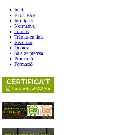
Inici
El CCPAE
Inscripció
Normativa
Tràmits
Tràmits en línia
Recursos
Quotes
Sala de premsa
Promoció
Formació