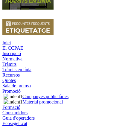
Inici
El CCPAE
Inscripció
Normativa
Tràmits
Tràmits en línia
Recursos
Quotes
Sala de premsa
Promoció
Campanyes publicitàries
Material promocional
Formació
Consumidors
Guia d'operadors
Ecosegell.cat