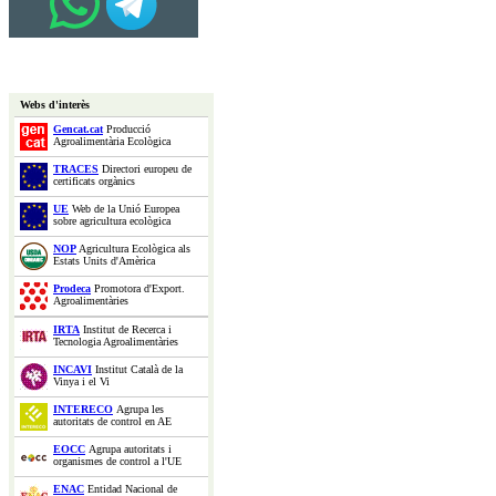
Webs d'interès
Gencat.cat
Producció
Agroalimentària Ecològica
TRACES
Directori europeu de
certificats orgànics
UE
Web de la Unió Europea
sobre agricultura ecològica
NOP
Agricultura Ecològica als
Estats Units d'Amèrica
Prodeca
Promotora d'Export.
Agroalimentàries
IRTA
Institut de Recerca i
Tecnologia Agroalimentàries
INCAVI
Institut Català de la
Vinya i el Vi
INTERECO
Agrupa les
autoritats de control en AE
EOCC
Agrupa autoritats i
organismes de control a l'UE
ENAC
Entidad Nacional de