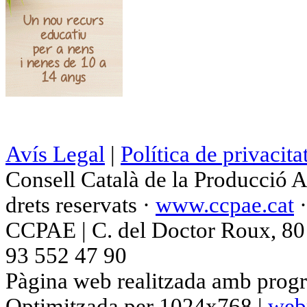
Avís Legal
|
Política de privacita
Consell Català de la Producció 
drets reservats ·
www.ccpae.cat
CCPAE | C. del Doctor Roux, 80 p
93 552 47 90
Pàgina web realitzada amb progr
Optimitzada per 1024x768 |
web