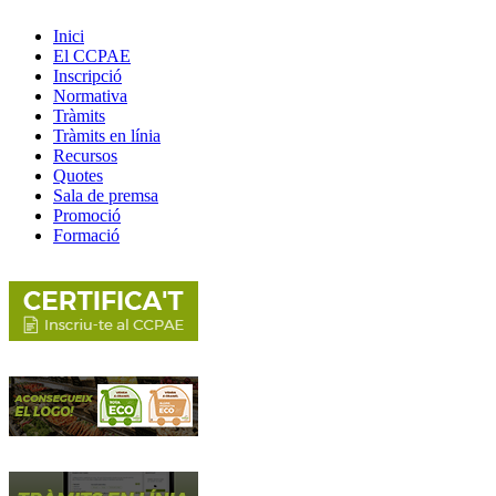
Inici
El CCPAE
Inscripció
Normativa
Tràmits
Tràmits en línia
Recursos
Quotes
Sala de premsa
Promoció
Formació