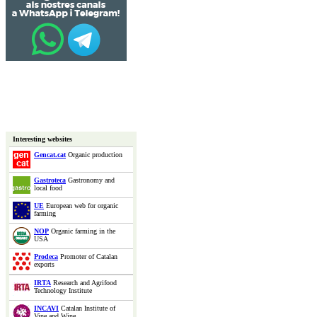
Interesting websites
Gencat.cat
Organic production
Gastroteca
Gastronomy and
local food
UE
European web for organic
farming
NOP
Organic farming in the
USA
Prodeca
Promoter of Catalan
exports
IRTA
Research and Agrifood
Technology Institute
INCAVI
Catalan Institute of
Vine and Wine