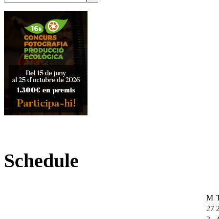
Schedule
M
27