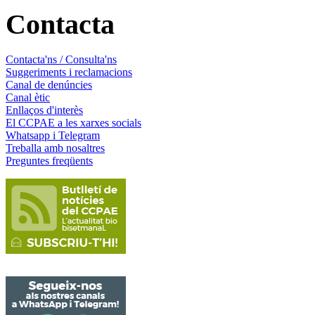
Contacta
Contacta'ns / Consulta'ns
Suggeriments i reclamacions
Canal de denúncies
Canal ètic
Enllaços d'interès
El CCPAE a les xarxes socials
Whatsapp i Telegram
Treballa amb nosaltres
Preguntes freqüents