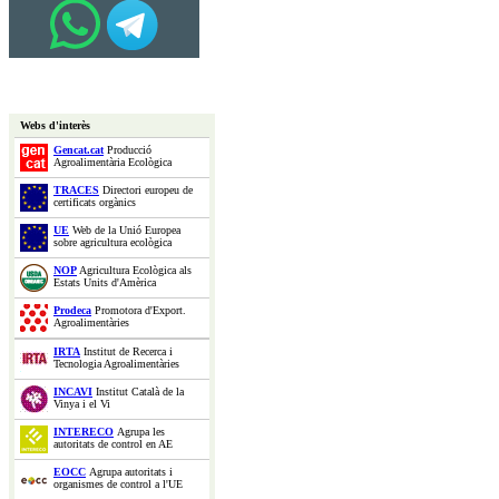
Webs d'interès
Gencat.cat
Producció
Agroalimentària Ecològica
TRACES
Directori europeu de
certificats orgànics
UE
Web de la Unió Europea
sobre agricultura ecològica
NOP
Agricultura Ecològica als
Estats Units d'Amèrica
Prodeca
Promotora d'Export.
Agroalimentàries
IRTA
Institut de Recerca i
Tecnologia Agroalimentàries
INCAVI
Institut Català de la
Vinya i el Vi
INTERECO
Agrupa les
autoritats de control en AE
EOCC
Agrupa autoritats i
organismes de control a l'UE