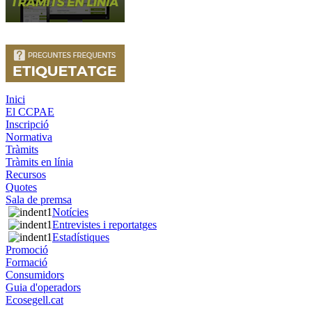
Inici
El CCPAE
Inscripció
Normativa
Tràmits
Tràmits en línia
Recursos
Quotes
Sala de premsa
Notícies
Entrevistes i reportatges
Estadístiques
Promoció
Formació
Consumidors
Guia d'operadors
Ecosegell.cat