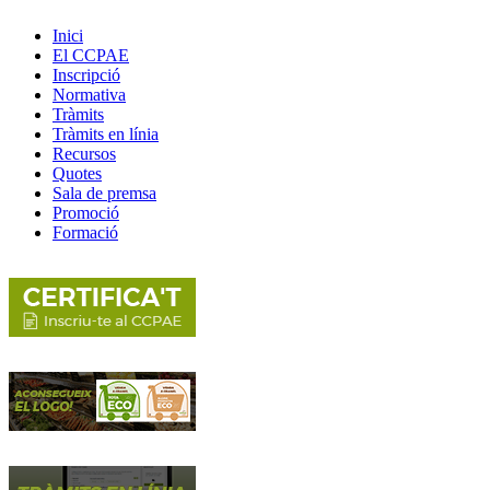
Inici
El CCPAE
Inscripció
Normativa
Tràmits
Tràmits en línia
Recursos
Quotes
Sala de premsa
Promoció
Formació