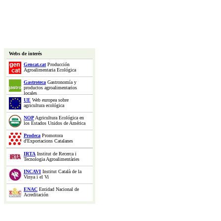
Webs de interés
Gencat.cat
Producción
Agroalimentaria Ecológica
Gastroteca
Gastronomía y
productos agroalimentarios
locales
UE
Web europea sobre
agricultura ecológica
NOP
Agricultura Ecológica en
los Estados Unidos de América
Prodeca
Promotora
d'Exportacions Catalanes
IRTA
Institut de Recerca i
Tecnologia Agroalimentàries
INCAVI
Institut Català de la
Vinya i el Vi
ENAC
Entidad Nacional de
Acreditación