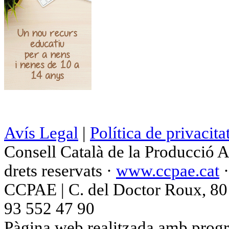
Avís Legal
|
Política de privacita
Consell Català de la Producció 
drets reservats ·
www.ccpae.cat
CCPAE | C. del Doctor Roux, 80 p
93 552 47 90
Pàgina web realitzada amb progr