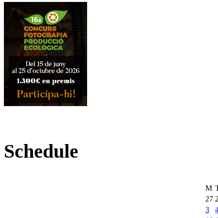
Schedule
M
27
3