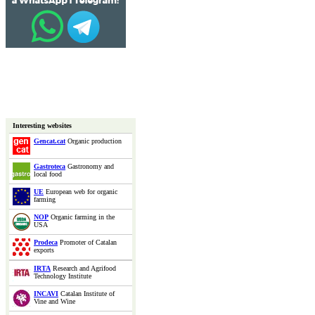
Interesting websites
Gencat.cat
Organic production
Gastroteca
Gastronomy and
local food
UE
European web for organic
farming
NOP
Organic farming in the
USA
Prodeca
Promoter of Catalan
exports
IRTA
Research and Agrifood
Technology Institute
INCAVI
Catalan Institute of
Vine and Wine