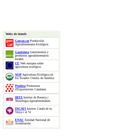
Webs de interés
Gencat.cat
Producción
Agroalimentaria Ecológica
Gastroteca
Gastronomía y
productos agroalimentarios
locales
UE
Web europea sobre
agricultura ecológica
NOP
Agricultura Ecológica en
los Estados Unidos de América
Prodeca
Promotora
d'Exportacions Catalanes
IRTA
Institut de Recerca i
Tecnologia Agroalimentàries
INCAVI
Institut Català de la
Vinya i el Vi
ENAC
Entidad Nacional de
Acreditación