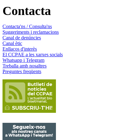
Contacta
Contacta'ns / Consulta'ns
Suggeriments i reclamacions
Canal de denúncies
Canal ètic
Enllaços d'interès
El CCPAE a les xarxes socials
Whatsapp i Telegram
Treballa amb nosaltres
Preguntes freqüents