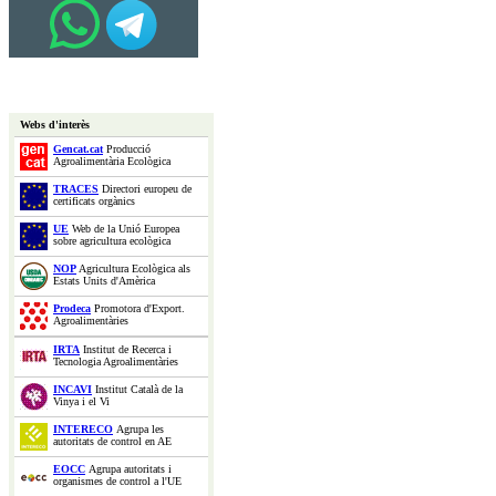
Webs d'interès
Gencat.cat
Producció
Agroalimentària Ecològica
TRACES
Directori europeu de
certificats orgànics
UE
Web de la Unió Europea
sobre agricultura ecològica
NOP
Agricultura Ecològica als
Estats Units d'Amèrica
Prodeca
Promotora d'Export.
Agroalimentàries
IRTA
Institut de Recerca i
Tecnologia Agroalimentàries
INCAVI
Institut Català de la
Vinya i el Vi
INTERECO
Agrupa les
autoritats de control en AE
EOCC
Agrupa autoritats i
organismes de control a l'UE