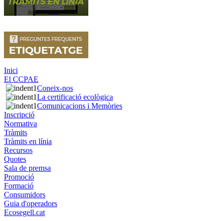
Inici
El CCPAE
Coneix-nos
La certificació ecològica
Comunicacions i Memòries
Inscripció
Normativa
Tràmits
Tràmits en línia
Recursos
Quotes
Sala de premsa
Promoció
Formació
Consumidors
Guia d'operadors
Ecosegell.cat