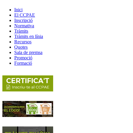
Inici
El CCPAE
Inscripció
Normativa
Tràmits
Tràmits en línia
Recursos
Quotes
Sala de premsa
Promoció
Formació