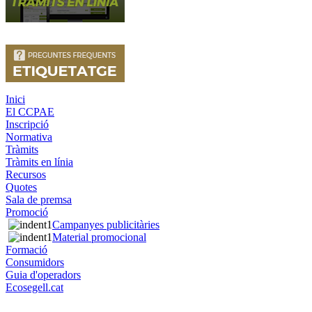
Inici
El CCPAE
Inscripció
Normativa
Tràmits
Tràmits en línia
Recursos
Quotes
Sala de premsa
Promoció
Campanyes publicitàries
Material promocional
Formació
Consumidors
Guia d'operadors
Ecosegell.cat