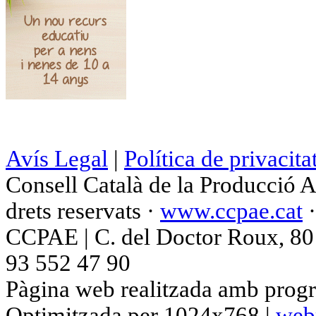
Avís Legal
|
Política de privacita
Consell Català de la Producció 
drets reservats ·
www.ccpae.cat
CCPAE | C. del Doctor Roux, 80 p
93 552 47 90
Pàgina web realitzada amb progr
Optimitzada per 1024x768 |
web