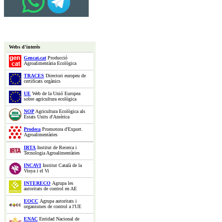
Webs d'interès
Gencat.cat
Producció
Agroalimentària Ecològica
TRACES
Directori europeu de
certificats orgànics
UE
Web de la Unió Europea
sobre agricultura ecològica
NOP
Agricultura Ecològica als
Estats Units d'Amèrica
Prodeca
Promotora d'Export.
Agroalimentàries
IRTA
Institut de Recerca i
Tecnologia Agroalimentàries
INCAVI
Institut Català de la
Vinya i el Vi
INTERECO
Agrupa les
autoritats de control en AE
EOCC
Agrupa autoritats i
organismes de control a l'UE
ENAC
Entidad Nacional de