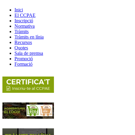
Inici
El CCPAE
Inscripció
Normativa
Tràmits
Tràmits en línia
Recursos
Quotes
Sala de premsa
Promoció
Formació