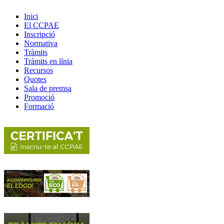
Inici
El CCPAE
Inscripció
Normativa
Tràmits
Tràmits en línia
Recursos
Quotes
Sala de premsa
Promoció
Formació