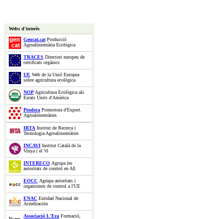
Webs d'interès
Gencat.cat
Producció
Agroalimentària Ecològica
TRACES
Directori europeu de
certificats orgànics
UE
Web de la Unió Europea
sobre agricultura ecològica
NOP
Agricultura Ecològica als
Estats Units d'Amèrica
Prodeca
Promotora d'Export.
Agroalimentàries
IRTA
Institut de Recerca i
Tecnologia Agroalimentàries
INCAVI
Institut Català de la
Vinya i el Vi
INTERECO
Agrupa les
autoritats de control en AE
EOCC
Agrupa autoritats i
organismes de control a l'UE
ENAC
Entidad Nacional de
Acreditación
Associació L'Era
Formació,