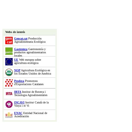
Webs de interés
Gencat.cat
Producción
Agroalimentaria Ecológica
Gastroteca
Gastronomía y
productos agroalimentarios
locales
UE
Web europea sobre
agricultura ecológica
NOP
Agricultura Ecológica en
los Estados Unidos de América
Prodeca
Promotora
d'Exportacions Catalanes
IRTA
Institut de Recerca i
Tecnologia Agroalimentàries
INCAVI
Institut Català de la
Vinya i el Vi
ENAC
Entidad Nacional de
Acreditación