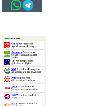
Webs de interés
Gencat.cat
Producción
Agroalimentaria Ecológica
Gastroteca
Gastronomía y
productos agroalimentarios
locales
UE
Web europea sobre
agricultura ecológica
NOP
Agricultura Ecológica en
los Estados Unidos de América
Prodeca
Promotora
d'Exportacions Catalanes
IRTA
Institut de Recerca i
Tecnologia Agroalimentàries
INCAVI
Institut Català de la
Vinya i el Vi
ENAC
Entidad Nacional de