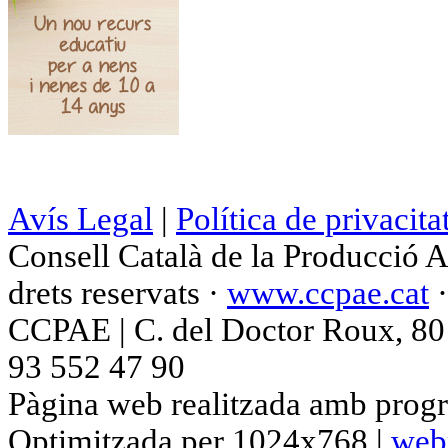
Avís Legal
|
Política de privacita
Consell Català de la Producció 
drets reservats ·
www.ccpae.cat
CCPAE | C. del Doctor Roux, 80 p
93 552 47 90
Pàgina web realitzada amb progr
Optimitzada per 1024x768 |
web