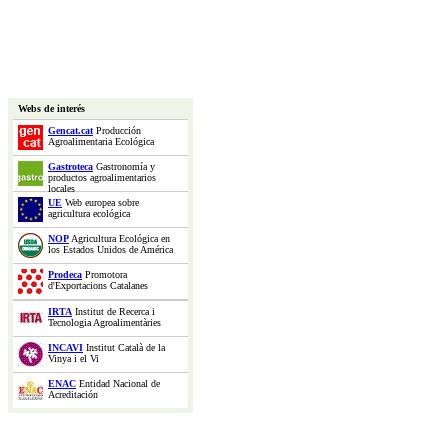
Webs de interés
Gencat.cat
Producción
Agroalimentaria Ecológica
Gastroteca
Gastronomía y
productos agroalimentarios
locales
UE
Web europea sobre
agricultura ecológica
NOP
Agricultura Ecológica en
los Estados Unidos de América
Prodeca
Promotora
d'Exportacions Catalanes
IRTA
Institut de Recerca i
Tecnologia Agroalimentàries
INCAVI
Institut Català de la
Vinya i el Vi
ENAC
Entidad Nacional de
Acreditación