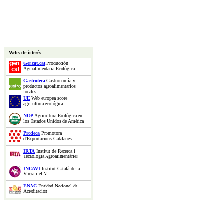
Webs de interés
Gencat.cat
Producción
Agroalimentaria Ecológica
Gastroteca
Gastronomía y
productos agroalimentarios
locales
UE
Web europea sobre
agricultura ecológica
NOP
Agricultura Ecológica en
los Estados Unidos de América
Prodeca
Promotora
d'Exportacions Catalanes
IRTA
Institut de Recerca i
Tecnologia Agroalimentàries
INCAVI
Institut Català de la
Vinya i el Vi
ENAC
Entidad Nacional de
Acreditación