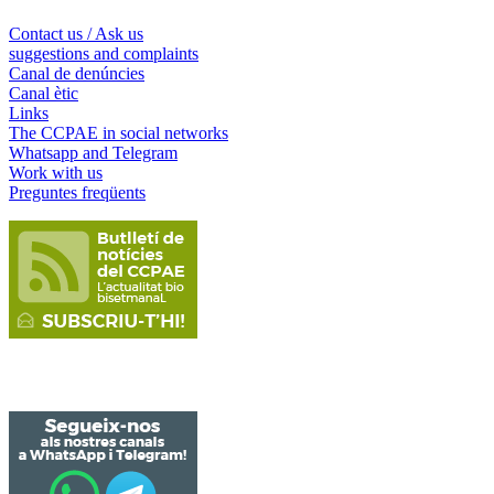
Contact us / Ask us
suggestions and complaints
Canal de denúncies
Canal ètic
Links
The CCPAE in social networks
Whatsapp and Telegram
Work with us
Preguntes freqüents