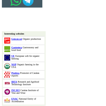
Interesting websites
Gencat.cat
Organic production
Gastroteca
Gastronomy and
local food
UE
European web for organic
farming
NOP
Organic farming in the
USA
Prodeca
Promoter of Catalan
exports
IRTA
Research and Agrifood
Technology Institute
INCAVI
Catalan Institute of
Vine and Wine
ENAC
National Entity of
Accreditation