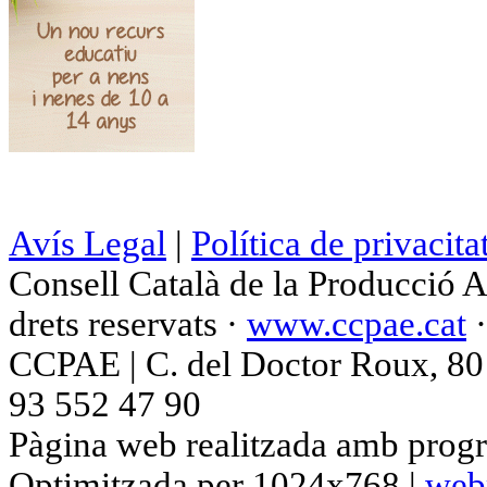
Avís Legal
|
Política de privacita
Consell Català de la Producció 
drets reservats ·
www.ccpae.cat
CCPAE | C. del Doctor Roux, 80 p
93 552 47 90
Pàgina web realitzada amb progr
Optimitzada per 1024x768 |
web