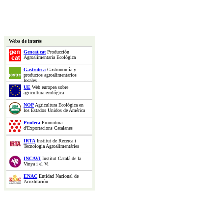
Webs de interés
Gencat.cat
Producción
Agroalimentaria Ecológica
Gastroteca
Gastronomía y
productos agroalimentarios
locales
UE
Web europea sobre
agricultura ecológica
NOP
Agricultura Ecológica en
los Estados Unidos de América
Prodeca
Promotora
d'Exportacions Catalanes
IRTA
Institut de Recerca i
Tecnologia Agroalimentàries
INCAVI
Institut Català de la
Vinya i el Vi
ENAC
Entidad Nacional de
Acreditación