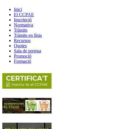
Inici
El CCPAE
Inscripció
Normativa
Tràmits
Tràmits en línia
Recursos
Quotes
Sala de premsa
Promoció
Formació