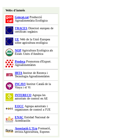
Webs d'interès
Gencat.cat
Producció
Agroalimentària Ecològica
TRACES
Directori europeu de
certificats orgànics
UE
Web de la Unió Europea
sobre agricultura ecològica
NOP
Agricultura Ecològica als
Estats Units d'Amèrica
Prodeca
Promotora d'Export.
Agroalimentàries
IRTA
Institut de Recerca i
Tecnologia Agroalimentàries
INCAVI
Institut Català de la
Vinya i el Vi
INTERECO
Agrupa les
autoritats de control en AE
EOCC
Agrupa autoritats i
organismes de control a l'UE
ENAC
Entidad Nacional de
Acreditación
Associació L'Era
Formació,
revista Agrocultura, Esporus