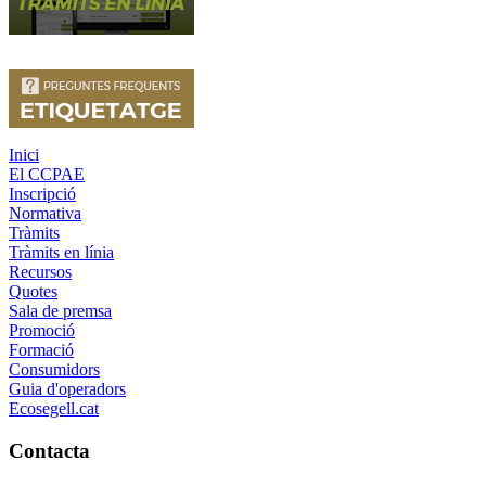
Inici
El CCPAE
Inscripció
Normativa
Tràmits
Tràmits en línia
Recursos
Quotes
Sala de premsa
Promoció
Formació
Consumidors
Guia d'operadors
Ecosegell.cat
Contacta