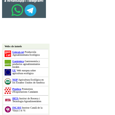
Webs de interés
Gencat.cat
Producción
Agroalimentaria Ecológica
Gastroteca
Gastronomía y
productos agroalimentarios
locales
UE
Web europea sobre
agricultura ecológica
NOP
Agricultura Ecológica en
los Estados Unidos de América
Prodeca
Promotora
d'Exportacions Catalanes
IRTA
Institut de Recerca i
Tecnologia Agroalimentàries
INCAVI
Institut Català de la
Vinya i el Vi