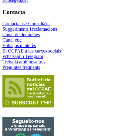
Ecosegell.cat
Contacta
Contacta'ns / Consulta'ns
Suggeriments i reclamacions
Canal de denúncies
Canal ètic
Enllaços d'interès
El CCPAE a les xarxes socials
Whatsapp i Telegram
Treballa amb nosaltres
Preguntes freqüents