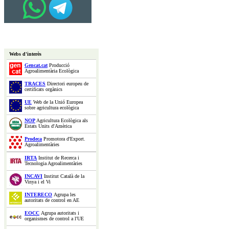
Webs d'interès
Gencat.cat
Producció
Agroalimentària Ecològica
TRACES
Directori europeu de
certificats orgànics
UE
Web de la Unió Europea
sobre agricultura ecològica
NOP
Agricultura Ecològica als
Estats Units d'Amèrica
Prodeca
Promotora d'Export.
Agroalimentàries
IRTA
Institut de Recerca i
Tecnologia Agroalimentàries
INCAVI
Institut Català de la
Vinya i el Vi
INTERECO
Agrupa les
autoritats de control en AE
EOCC
Agrupa autoritats i
organismes de control a l'UE