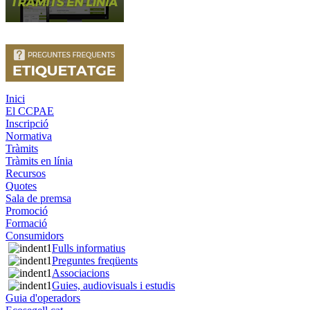
Inici
El CCPAE
Inscripció
Normativa
Tràmits
Tràmits en línia
Recursos
Quotes
Sala de premsa
Promoció
Formació
Consumidors
Fulls informatius
Preguntes freqüents
Associacions
Guies, audiovisuals i estudis
Guia d'operadors