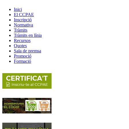
Inici
El CCPAE
Inscripció
Normativa
Tràmits
Tràmits en línia
Recursos
Quotes
Sala de premsa
Promoció
Formació