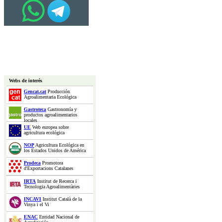
Webs de interés
Gencat.cat
Producción
Agroalimentaria Ecológica
Gastroteca
Gastronomía y
productos agroalimentarios
locales
UE
Web europea sobre
agricultura ecológica
NOP
Agricultura Ecológica en
los Estados Unidos de América
Prodeca
Promotora
d'Exportacions Catalanes
IRTA
Institut de Recerca i
Tecnologia Agroalimentàries
INCAVI
Institut Català de la
Vinya i el Vi
ENAC
Entidad Nacional de