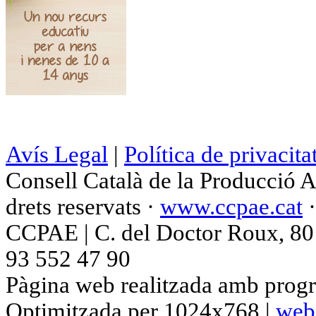
Avís Legal
|
Política de privacita
Consell Català de la Producció 
drets reservats ·
www.ccpae.cat
CCPAE | C. del Doctor Roux, 80 p
93 552 47 90
Pàgina web realitzada amb progr
Optimitzada per 1024x768 |
web