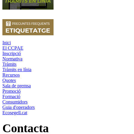
Inici
El CCPAE
Inscripció
Normativa
Tràmits
Tràmits en línia
Recursos
Quotes
Sala de premsa
Promoció
Formació
Consumidors
Guia d'operadors
Ecosegell.cat
Contacta