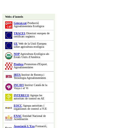
Webs d'interès
Gencat.cat
Producció
Agroalimentària Ecològica
TRACES
Directori europeu de
certificats orgànics
UE
Web de la Unió Europea
sobre agricultura ecològica
NOP
Agricultura Ecològica als
Estats Units d'Amèrica
Prodeca
Promotora d'Export.
Agroalimentàries
IRTA
Institut de Recerca i
Tecnologia Agroalimentàries
INCAVI
Institut Català de la
Vinya i el Vi
INTERECO
Agrupa les
autoritats de control en AE
EOCC
Agrupa autoritats i
organismes de control a l'UE
ENAC
Entidad Nacional de
Acreditación
Associació L'Era
Formació,