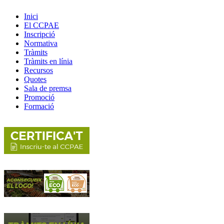
Inici
El CCPAE
Inscripció
Normativa
Tràmits
Tràmits en línia
Recursos
Quotes
Sala de premsa
Promoció
Formació