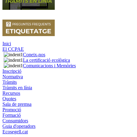
Inici
El CCPAE
Coneix-nos
La certificació ecològica
Comunicacions i Memòries
Inscripció
Normativa
Tràmits
Tràmits en línia
Recursos
Quotes
Sala de premsa
Promoció
Formació
Consumidors
Guia d'operadors
Ecosegell.cat