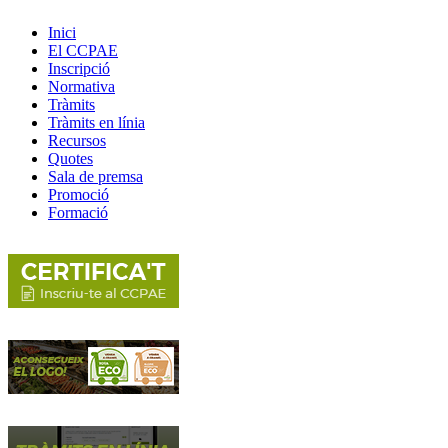
Inici
El CCPAE
Inscripció
Normativa
Tràmits
Tràmits en línia
Recursos
Quotes
Sala de premsa
Promoció
Formació