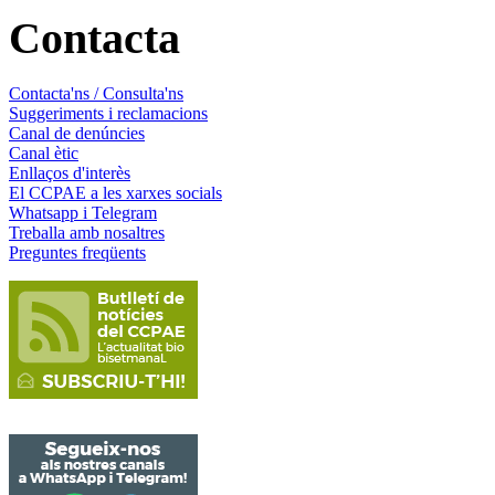
Contacta
Contacta'ns / Consulta'ns
Suggeriments i reclamacions
Canal de denúncies
Canal ètic
Enllaços d'interès
El CCPAE a les xarxes socials
Whatsapp i Telegram
Treballa amb nosaltres
Preguntes freqüents