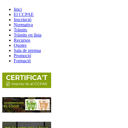
Inici
El CCPAE
Inscripció
Normativa
Tràmits
Tràmits en línia
Recursos
Quotes
Sala de premsa
Promoció
Formació