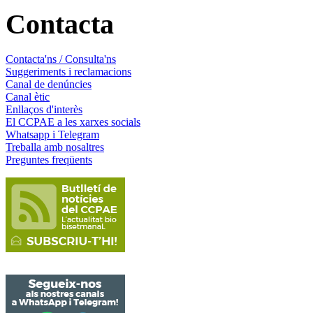
Contacta
Contacta'ns / Consulta'ns
Suggeriments i reclamacions
Canal de denúncies
Canal ètic
Enllaços d'interès
El CCPAE a les xarxes socials
Whatsapp i Telegram
Treballa amb nosaltres
Preguntes freqüents