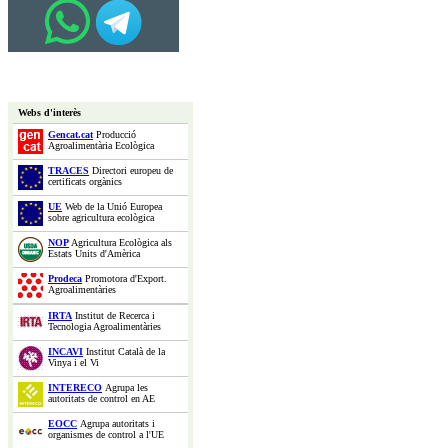
Webs d'interès
Gencat.cat
Producció
Agroalimentària Ecològica
TRACES
Directori europeu de
certificats orgànics
UE
Web de la Unió Europea
sobre agricultura ecològica
NOP
Agricultura Ecològica als
Estats Units d'Amèrica
Prodeca
Promotora d'Export.
Agroalimentàries
IRTA
Institut de Recerca i
Tecnologia Agroalimentàries
INCAVI
Institut Català de la
Vinya i el Vi
INTERECO
Agrupa les
autoritats de control en AE
EOCC
Agrupa autoritats i
organismes de control a l'UE